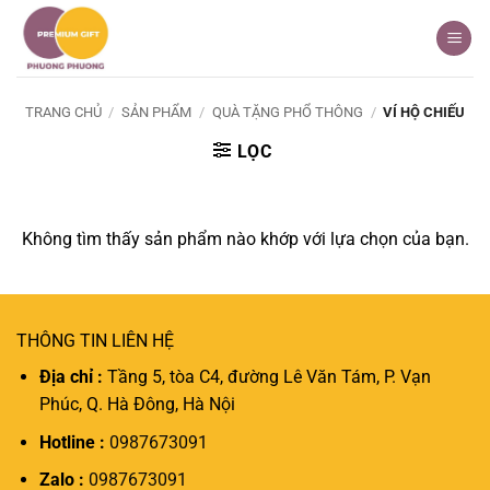
Bỏ
qua
nội
dung
TRANG CHỦ
/
SẢN PHẨM
/
QUÀ TẶNG PHỔ THÔNG
/
VÍ HỘ CHIẾU
LỌC
Không tìm thấy sản phẩm nào khớp với lựa chọn của bạn.
THÔNG TIN LIÊN HỆ
Địa chỉ :
Tầng 5, tòa C4, đường Lê Văn Tám, P. Vạn
Phúc, Q. Hà Đông, Hà Nội
Hotline :
0987673091
Zalo :
0987673091