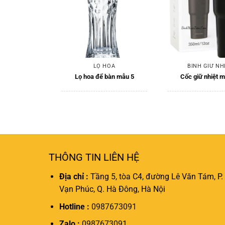
 NƯỚC
LỌ HOA
BÌNH GIỮ NH
c mẫu 04
Lọ hoa để bàn mẫu 5
Cốc giữ nhiệt 
THÔNG TIN LIÊN HỆ
Địa chỉ :
Tầng 5, tòa C4, đường Lê Văn Tám, P.
Vạn Phúc, Q. Hà Đông, Hà Nội
Hotline :
0987673091
Zalo :
0987673091