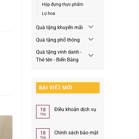
Hộp đựng thực phẩm
Lọ hoa
Quà tặng khuyến mãi
Quà tặng phổ thông
Quà tặng vinh danh -
Thẻ tên - Biển Bảng
BÀI VIẾT MỚI
Điều khoản dịch vụ
18
Th6
Không
có
bình
luận
Chính sách bảo mật
18
ở
Th6
Điều