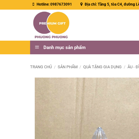
Bỏ
Hotline:
0987673091
Địa chỉ: Tầng 5, tòa C4, đường L
qua
nội
dung
Danh mục sản phẩm
TRANG CHỦ
/
SẢN PHẨM
/
QUÀ TẶNG GIA DỤNG
/
ÂU - Đ