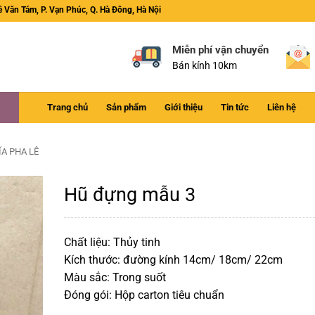
ê Văn Tám, P. Vạn Phúc, Q. Hà Đông, Hà Nội
Miễn phí vận chuyển
Bán kính 10km
Trang chủ
Sản phẩm
Giới thiệu
Tin tức
Liên hệ
ĨA PHA LÊ
Hũ đựng mẫu 3
Chất liệu: Thủy tinh
Kích thước: đường kính 14cm/ 18cm/ 22cm
Màu sắc: Trong suốt
Đóng gói: Hộp carton tiêu chuẩn